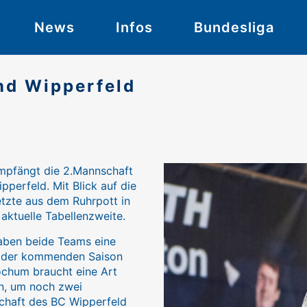
News
Infos
Bundesliga
nd Wipperfeld
empfängt die 2.Mannschaft
perfeld. Mit Blick auf die
tzte aus dem Ruhrpott in
aktuelle Tabellenzweite.
haben beide Teams eine
in der kommenden Saison
Bochum braucht eine Art
n, um noch zwei
schaft des BC Wipperfeld