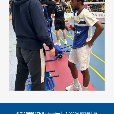
©
TV
REFRATH
Badminton
|
02204 60349
|