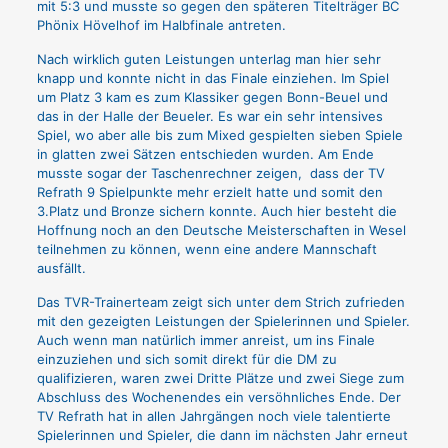
mit 5:3 und musste so gegen den späteren Titelträger BC
Phönix Hövelhof im Halbfinale antreten.
Nach wirklich guten Leistungen unterlag man hier sehr
knapp und konnte nicht in das Finale einziehen. Im Spiel
um Platz 3 kam es zum Klassiker gegen Bonn-Beuel und
das in der Halle der Beueler. Es war ein sehr intensives
Spiel, wo aber alle bis zum Mixed gespielten sieben Spiele
in glatten zwei Sätzen entschieden wurden. Am Ende
musste sogar der Taschenrechner zeigen, dass der TV
Refrath 9 Spielpunkte mehr erzielt hatte und somit den
3.Platz und Bronze sichern konnte. Auch hier besteht die
Hoffnung noch an den Deutsche Meisterschaften in Wesel
teilnehmen zu können, wenn eine andere Mannschaft
ausfällt.
Das TVR-Trainerteam zeigt sich unter dem Strich zufrieden
mit den gezeigten Leistungen der Spielerinnen und Spieler.
Auch wenn man natürlich immer anreist, um ins Finale
einzuziehen und sich somit direkt für die DM zu
qualifizieren, waren zwei Dritte Plätze und zwei Siege zum
Abschluss des Wochenendes ein versöhnliches Ende. Der
TV Refrath hat in allen Jahrgängen noch viele talentierte
Spielerinnen und Spieler, die dann im nächsten Jahr erneut