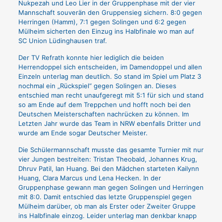
Nukpezah und Leo Lier in der Gruppenphase mit der vier
Mannschaft souverän den Gruppensieg sichern. 8:0 gegen
Herringen (Hamm), 7:1 gegen Solingen und 6:2 gegen
Mülheim sicherten den Einzug ins Halbfinale wo man auf
SC Union Lüdinghausen traf.
Der TV Refrath konnte hier lediglich die beiden
Herrendoppel sich entscheiden, im Damendoppel und allen
Einzeln unterlag man deutlich. So stand im Spiel um Platz 3
nochmal ein „Rückspiel“ gegen Solingen an. Dieses
entschied man recht unaufgeregt mit 5:1 für sich und stand
so am Ende auf dem Treppchen und hofft noch bei den
Deutschen Meisterschaften nachrücken zu können. Im
Letzten Jahr wurde das Team in NRW ebenfalls Dritter und
wurde am Ende sogar Deutscher Meister.
Die Schülermannschaft musste das gesamte Turnier mit nur
vier Jungen bestreiten: Tristan Theobald, Johannes Krug,
Dhruv Patil, Ian Huang. Bei den Mädchen starteten Kailynn
Huang, Clara Marcus und Lena Hecken. In der
Gruppenphase gewann man gegen Solingen und Herringen
mit 8:0. Damit entschied das letzte Gruppenspiel gegen
Mülheim darüber, ob man als Erster oder Zweiter Gruppe
ins Halbfinale einzog. Leider unterlag man denkbar knapp